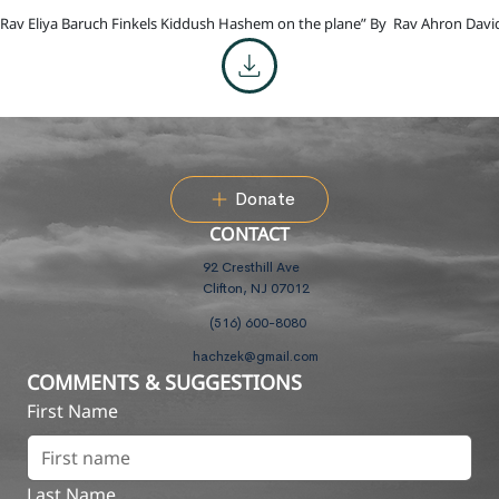
“Rav Eliya Baruch Finkels Kiddush Hashem on the plane” By
Rav Ahron Davi
Donate
CONTACT
92 Cresthill Ave
Clifton, NJ 07012
(516) 600-8080
hachzek@gmail.com
COMMENTS & SUGGESTIONS
First Name
Last Name