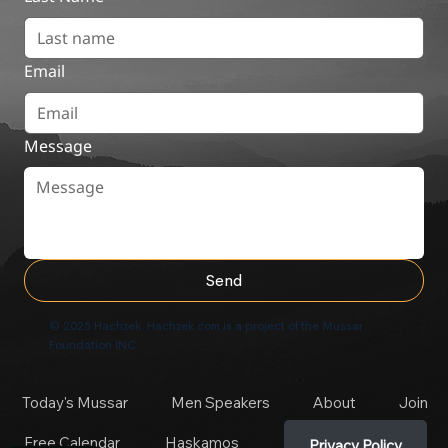
Email
Message
Send
© 2025 Hachzek. Hachzek.com is a project of the Mussar
Foundation INC
Today's Mussar
Men Speakers
About
Join
Free Calendar
Haskamos
Privacy Policy