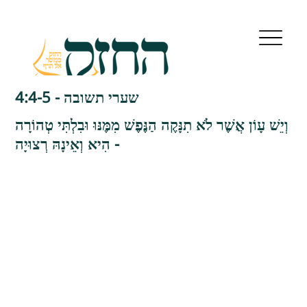
שערי תשובה - 4:4-5
וְיֵשׁ עָוֹן אֲשֶׁר לֹא תִנָּקֶה הַנֶּפֶשׁ מִמֶּנּוּ וּבִלְתִּי טְהוֹרָה
הִיא וְאֵינָהּ רְצוּיָה -