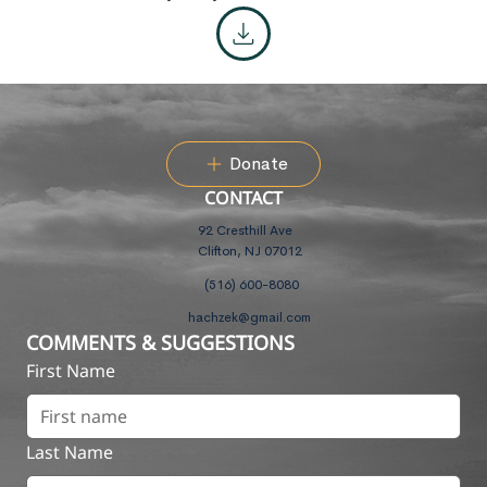
Donate
CONTACT
92 Cresthill Ave
Clifton, NJ 07012
(516) 600-8080
hachzek@gmail.com
COMMENTS & SUGGESTIONS
First Name
Last Name