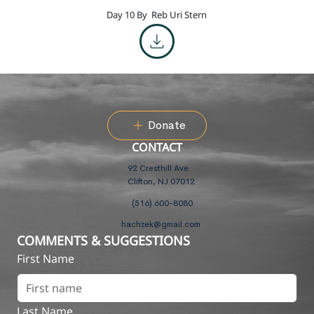
Day 10 By
Reb Uri Stern
Donate
CONTACT
92 Cresthill Ave
Clifton, NJ 07012
(516) 600-8080
hachzek@gmail.com
COMMENTS & SUGGESTIONS
First Name
Last Name