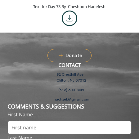
Text for Day 73 By
Cheshbon Hanefesh
Donate
CONTACT
92 Cresthill Ave
Clifton, NJ 07012
(516) 600-8080
hachzek@gmail.com
COMMENTS & SUGGESTIONS
First Name
Last Name