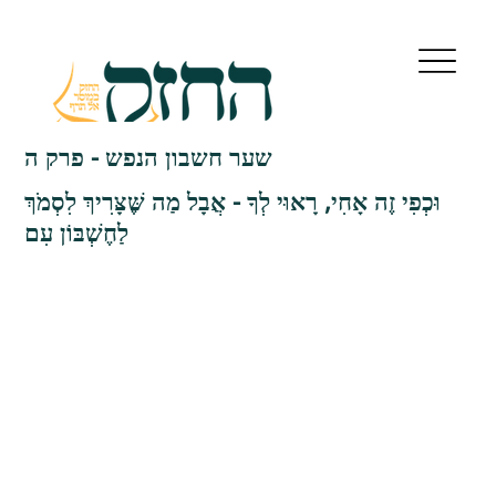
שער חשבון הנפש - פרק ה
וּכְפִי זֶה אָחִי, רָאוּי לְךָ - אֲבָל מַה שֶּׁצָּרִיךְ לִסְמֹךְ
לַחֶשְׁבּוֹן עִם