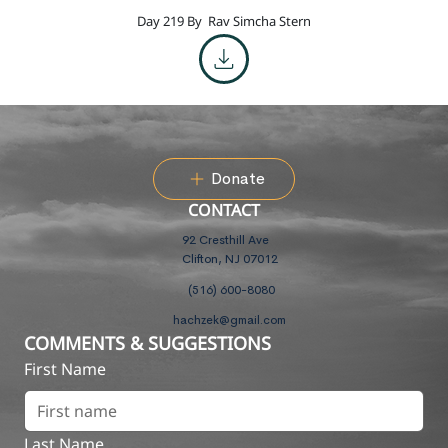
Day 219 By
Rav Simcha Stern
Donate
CONTACT
92 Cresthill Ave
Clifton, NJ 07012
(516) 600-8080
hachzek@gmail.com
COMMENTS & SUGGESTIONS
First Name
Last Name