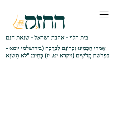
בית הלוי - אהבת ישראל - שנאת חנם
אָמְרוּ חֲכָמֵינוּ זִכְרוֹנָם לִבְרָכָה (בירושלמי יומא -
בְּפָרָשַׁת קְדֹשִׁים (ויקרא יט, יז) כְּתִיב: "לֹא תִשְׂנָא