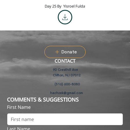
Day 25 By
Yisroel Fulda
Donate
CONTACT
92 Cresthill Ave
Clifton, NJ 07012
(516) 600-8080
hachzek@gmail.com
COMMENTS & SUGGESTIONS
First Name
Last Name