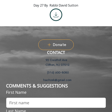
Day 27 By
Rabbi David Sutton
Donate
CONTACT
92 Cresthill Ave
Clifton, NJ 07012
(516) 600-8080
hachzek@gmail.com
COMMENTS & SUGGESTIONS
First Name
Last Name