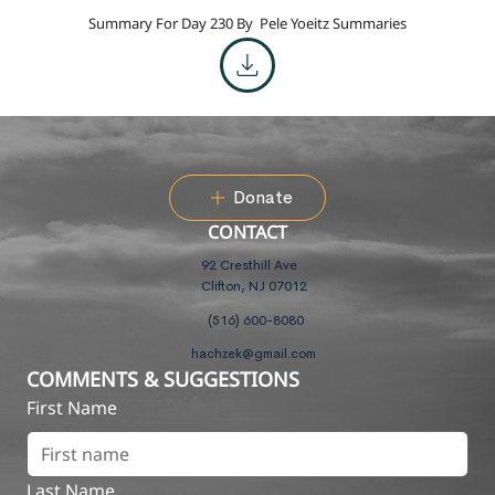
Summary For Day 230 By
Pele Yoeitz Summaries
Donate
CONTACT
92 Cresthill Ave
Clifton, NJ 07012
(516) 600-8080
hachzek@gmail.com
COMMENTS & SUGGESTIONS
First Name
Last Name