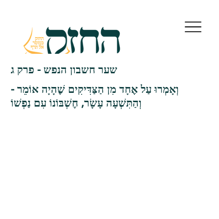
שער חשבון הנפש - פרק ג
וְאָמְרוּ עַל אֶחָד מִן הַצַּדִּיקִים שֶׁהָיָה אוֹמֵר -
וְהַתִּשְׁעָה עָשָׂר, חֶשְׁבּוֹנוֹ עִם נַפְשׁוֹ