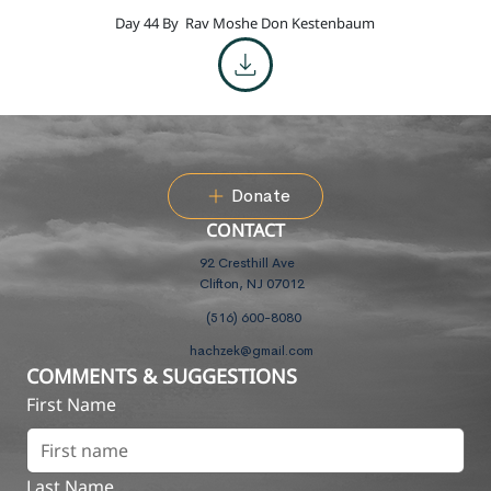
Day 44 By
Rav Moshe Don Kestenbaum
Donate
CONTACT
92 Cresthill Ave
Clifton, NJ 07012
(516) 600-8080
hachzek@gmail.com
COMMENTS & SUGGESTIONS
First Name
Last Name