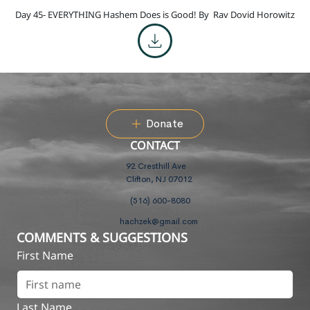
Day 45- EVERYTHING Hashem Does is Good! By
Rav Dovid Horowitz
Donate
CONTACT
92 Cresthill Ave
Clifton, NJ 07012
(516) 600-8080
hachzek@gmail.com
COMMENTS & SUGGESTIONS
First Name
Last Name