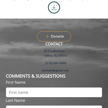
Donate
CONTACT
92 Cresthill Ave
Clifton, NJ 07012
(516) 600-8080
hachzek@gmail.com
COMMENTS & SUGGESTIONS
First Name
Last Name