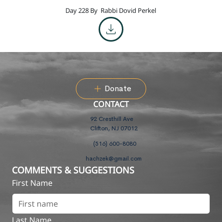
Day 228 By
Rabbi Dovid Perkel
Donate
CONTACT
92 Cresthill Ave
Clifton, NJ 07012
(516) 600-8080
hachzek@gmail.com
COMMENTS & SUGGESTIONS
First Name
Last Name