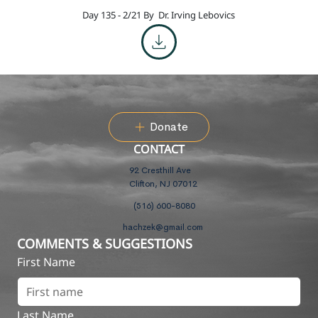
Day 135 - 2/21 By
Dr. Irving Lebovics
Donate
CONTACT
92 Cresthill Ave
Clifton, NJ 07012
(516) 600-8080
hachzek@gmail.com
COMMENTS & SUGGESTIONS
First Name
Last Name