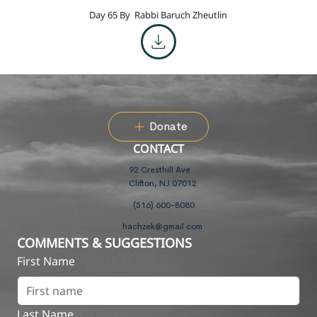
Day 65 By
Rabbi Baruch Zheutlin
Donate
CONTACT
92 Cresthill Ave
Clifton, NJ 07012
(516) 600-8080
hachzek@gmail.com
COMMENTS & SUGGESTIONS
First Name
Last Name