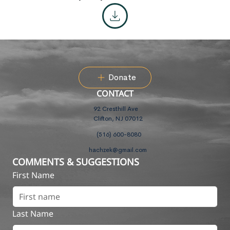
Donate
CONTACT
92 Cresthill Ave
Clifton, NJ 07012
(516) 600-8080
hachzek@gmail.com
COMMENTS & SUGGESTIONS
First Name
Last Name