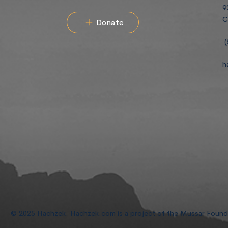
9
C
Donate
(
h
© 2025 Hachzek. Hachzek.com is a project of the Mussar Foun