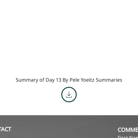
Summary of Day 13 By
Pele Yoeitz Summaries
TACT
COMME
First N