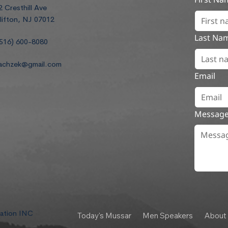
2 Cresthill Ave
lifton, NJ 07012
Last Na
516) 600-8080
achzek@gmail.com
Email
Messag
dation INC
Today's Mussar
Men Speakers
About