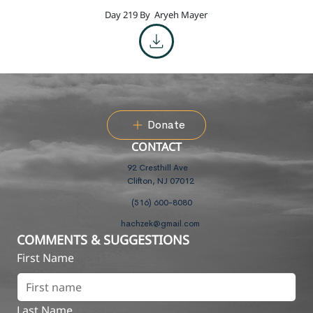
Day 219 By
Aryeh Mayer
Donate
CONTACT
92 Cresthill Ave
Clifton, NJ 07012
(516) 600-8080
hachzek@gmail.com
COMMENTS & SUGGESTIONS
First Name
Last Name