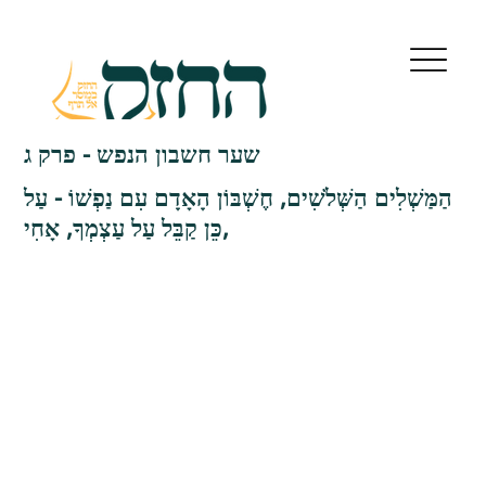
שער חשבון הנפש - פרק ג
הַמַּשְׁלִים הַשְּׁלֹשִׁים, חֶשְׁבּוֹן הָאָדָם עִם נַפְשׁוֹ - עַל
כֵּן קַבֵּל עַל עַצְמְךָ, אָחִי,