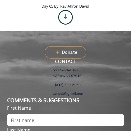
Day 65 By
Rav Ahron David
Donate
CONTACT
92 Cresthill Ave
Clifton, NJ 07012
(516) 600-8080
hachzek@gmail.com
COMMENTS & SUGGESTIONS
First Name
Last Name