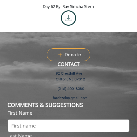
Day 62 By
Rav Simcha Stern
Donate
CONTACT
92 Cresthill Ave
Clifton, NJ 07012
(516) 600-8080
hachzek@gmail.com
COMMENTS & SUGGESTIONS
First Name
Last Name