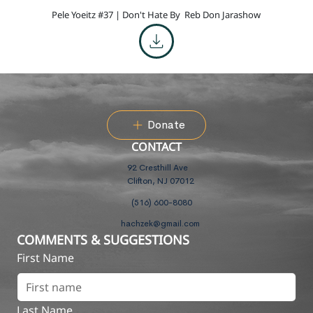
Pele Yoeitz #37 | Don't Hate By
Reb Don Jarashow
Donate
CONTACT
92 Cresthill Ave
Clifton, NJ 07012
(516) 600-8080
hachzek@gmail.com
COMMENTS & SUGGESTIONS
First Name
Last Name