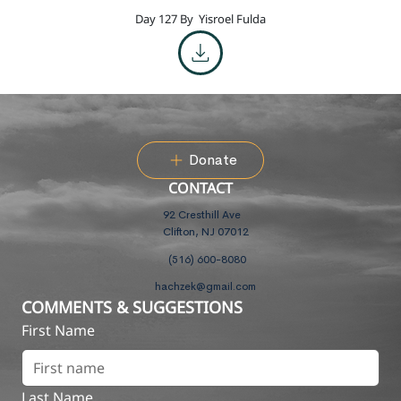
Day 127 By
Yisroel Fulda
Donate
CONTACT
92 Cresthill Ave
Clifton, NJ 07012
(516) 600-8080
hachzek@gmail.com
COMMENTS & SUGGESTIONS
First Name
Last Name