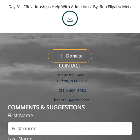
Day 31 - “Relationships Help With Addictions” By
Reb Eliyahu Metz
Donate
CONTACT
92 Cresthill Ave
Clifton, NJ 07012
(516) 600-8080
hachzek@gmail.com
COMMENTS & SUGGESTIONS
First Name
Last Name