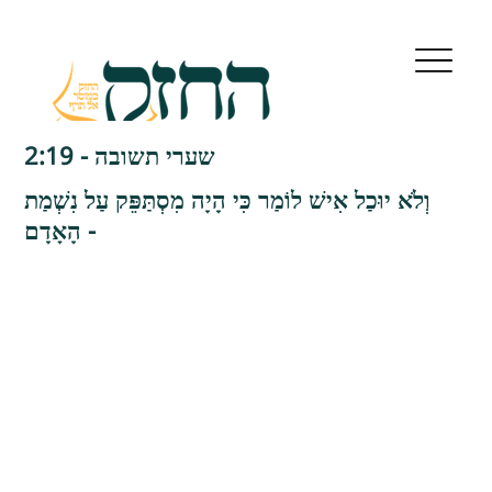
שערי תשובה - 2:19
וְלֹא יוּכַל אִישׁ לוֹמַר כִּי הָיָה מִסְתַּפֵּק עַל נִשְׁמַת
הָאָדָם -