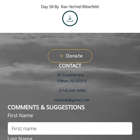
Day 58 By
Rav Yechiel Biberfeld
Donate
CONTACT
92 Cresthill Ave
Clifton, NJ 07012
(516) 600-8080
hachzek@gmail.com
COMMENTS & SUGGESTIONS
First Name
Last Name