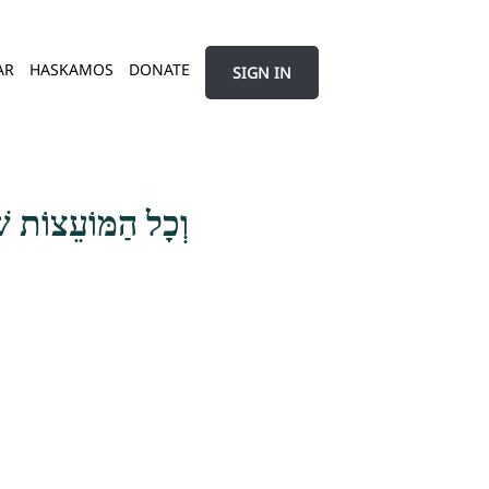
AR
HASKAMOS
DONATE
SIGN IN
וְכָל הַמּוֹעֵצוֹת שֶׁ