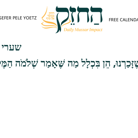
SEFER PELE YOETZ
FREE CALEND
שערי תש
זָּכַרְנוּ, הֵן בִּכְלָל מַה שֶּׁאָמַר שְׁלֹמֹה הַמֶּל