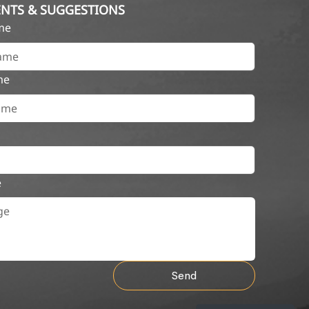
NTS & SUGGESTIONS
ame
me
e
Send