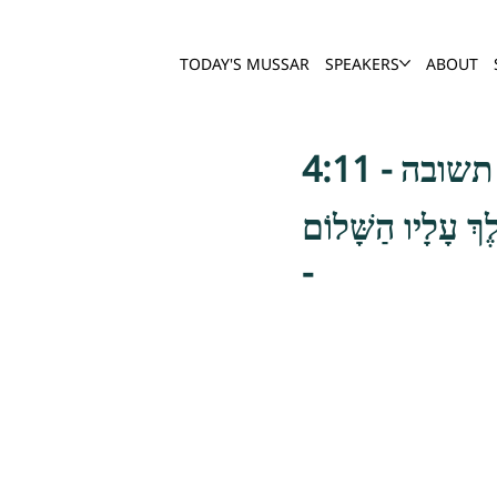
TODAY'S MUSSAR
SPEAKERS
ABOUT
ובה - 4:11
ֶךְ עָלָיו הַשָּׁלוֹם
-