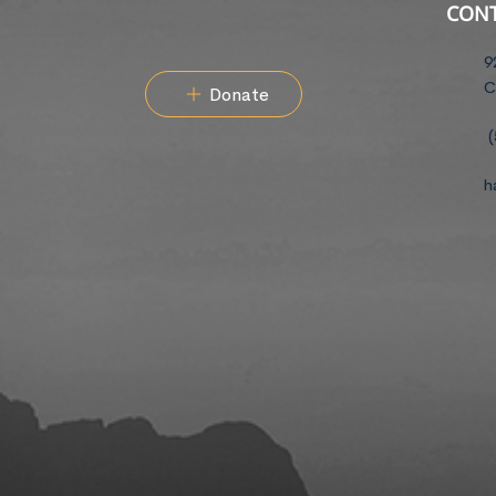
CON
9
C
Donate
(
h