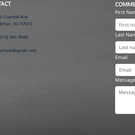
TACT
COMME
First N
2 Cresthill Ave
lifton, NJ 07012
Last Na
516) 600-8080
achzek@gmail.com
Email
Messag