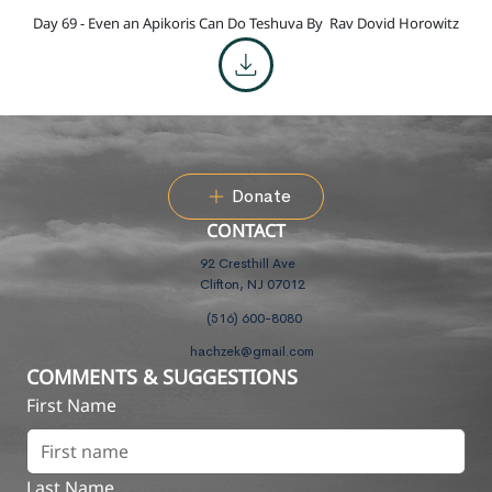
Day 69 - Even an Apikoris Can Do Teshuva By
Rav Dovid Horowitz
Donate
CONTACT
92 Cresthill Ave
Clifton, NJ 07012
(516) 600-8080
hachzek@gmail.com
COMMENTS & SUGGESTIONS
First Name
Last Name