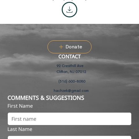
Donate
CONTACT
92 Cresthill Ave
Clifton, NJ 07012
(516) 600-8080
hachzek@gmail.com
COMMENTS & SUGGESTIONS
First Name
Last Name