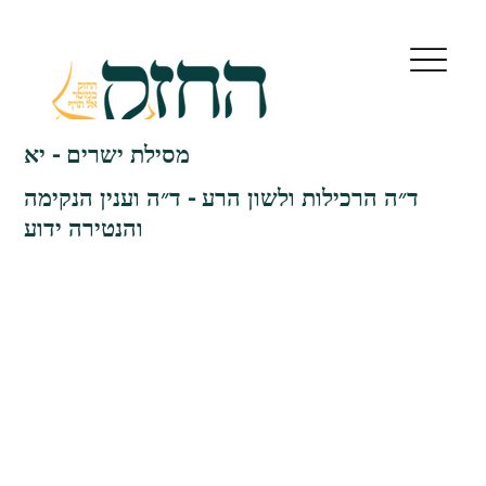
מסילת ישרים - יא
ד״ה הרכילות ולשון הרע - ד״ה וענין הנקימה
והנטירה ידוע