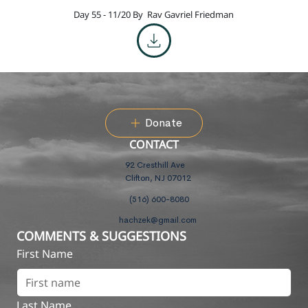
Day 55 - 11/20 By
Rav Gavriel Friedman
Donate
CONTACT
92 Cresthill Ave
Clifton, NJ 07012
(516) 600-8080
hachzek@gmail.com
COMMENTS & SUGGESTIONS
First Name
Last Name