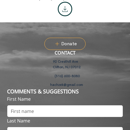
Donate
CONTACT
92 Cresthill Ave
Clifton, NJ 07012
(516) 600-8080
hachzek@gmail.com
COMMENTS & SUGGESTIONS
First Name
Last Name