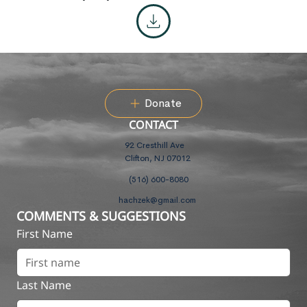
Donate
CONTACT
92 Cresthill Ave
Clifton, NJ 07012
(516) 600-8080
hachzek@gmail.com
COMMENTS & SUGGESTIONS
First Name
Last Name