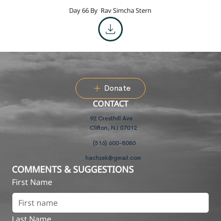
Day 66 By
Rav Simcha Stern
Donate
CONTACT
92 Cresthill Ave
Clifton, NJ 07012
(516) 600-8080
hachzek@gmail.com
COMMENTS & SUGGESTIONS
First Name
Last Name