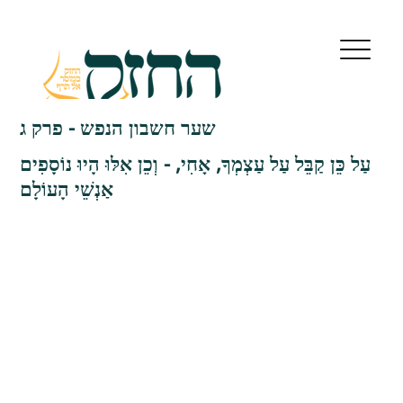
שער חשבון הנפש - פרק ג
עַל כֵּן קַבֵּל עַל עַצְמְךָ, אָחִי, - וְכֵן אִלּוּ הָיוּ נוֹסָפִים
אַנְשֵׁי הָעוֹלָם