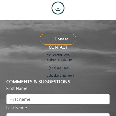
Donate
CONTACT
92 Cresthill Ave
Clifton, NJ 07012
(516) 600-8080
hachzek@gmail.com
COMMENTS & SUGGESTIONS
First Name
Last Name