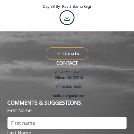
Day 38 By
Rav Shlomo Gigi
Donate
CONTACT
92 Cresthill Ave
Clifton, NJ 07012
(516) 600-8080
hachzek@gmail.com
COMMENTS & SUGGESTIONS
First Name
Last Name