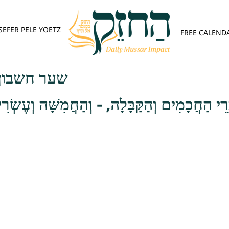
SEFER PELE YOETZ
FREE CALEND
שער חשבון 
ְרֵי הַחֲכָמִים וְהַקַּבָּלָה, - וְהַחֲמִשָּׁה וְעֶשְׂר