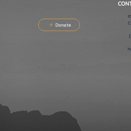
CON
9
C
Donate
(
h