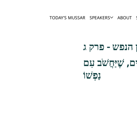
TODAY'S MUSSAR
SPEAKERS
ABOUT
הנפש - פרק ג
ִים, שֶׁיַּחֲשֹׁב עִם
נַפְשׁוֹ