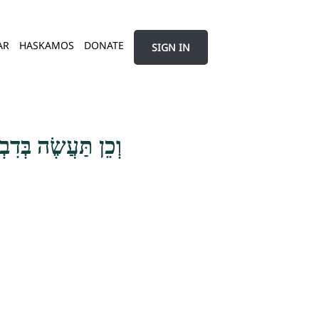
AR
HASKAMOS
DONATE
SIGN IN
וְכֵן תַּעֲשֶׂה בְּדִב