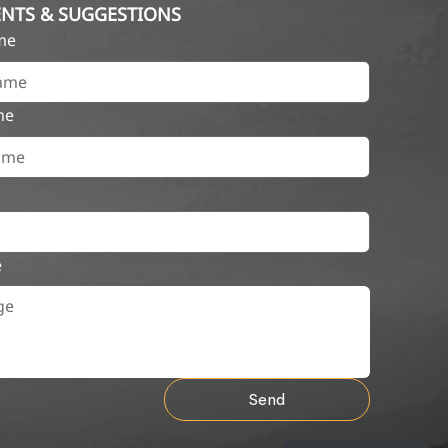
NTS & SUGGESTIONS
ame
me
e
Send