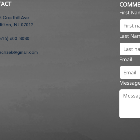
TACT
COMME
First N
2 Cresthill Ave
lifton, NJ 07012
Last Na
516) 600-8080
achzek@gmail.com
Email
Messag