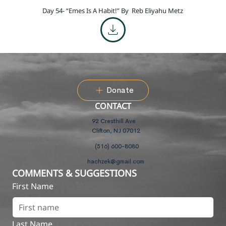
Day 54- “Emes Is A Habit!” By
Reb Eliyahu Metz
Donate
CONTACT
92 Cresthill Ave
Clifton, NJ 07012
(516) 600-8080
hachzek@gmail.com
COMMENTS & SUGGESTIONS
First Name
Last Name