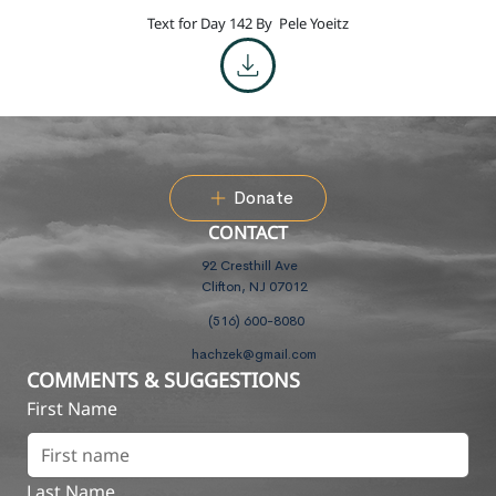
Text for Day 142 By
Pele Yoeitz
Donate
CONTACT
92 Cresthill Ave
Clifton, NJ 07012
(516) 600-8080
hachzek@gmail.com
COMMENTS & SUGGESTIONS
First Name
Last Name