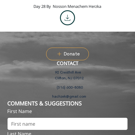
Day 28 By
Nosson Menachem Herzka
Donate
CONTACT
92 Cresthill Ave
Clifton, NJ 07012
(516) 600-8080
hachzek@gmail.com
COMMENTS & SUGGESTIONS
First Name
Last Name