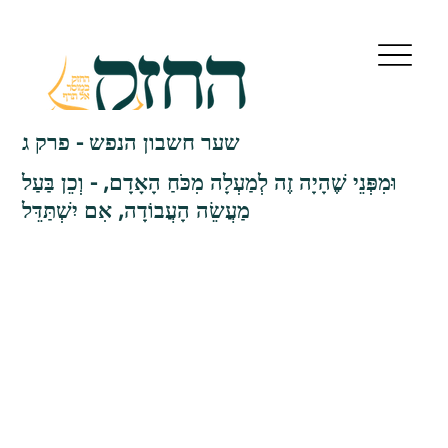
שער חשבון הנפש - פרק ג
וּמִפְּנֵי שֶׁהָיָה זֶה לְמַעְלָה מִכֹּחַ הָאָדָם, - וְכֵן בַּעַל
מַעֲשֵׂה הָעֲבוֹדָה, אִם יִשְׁתַּדֵּל