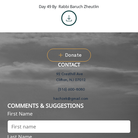
Day 49 By
Rabbi Baruch Zheutlin
Donate
CONTACT
92 Cresthill Ave
Clifton, NJ 07012
(516) 600-8080
hachzek@gmail.com
COMMENTS & SUGGESTIONS
First Name
Last Name