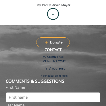
Day 192 By
Aryeh Mayer
Donate
CONTACT
92 Cresthill Ave
Clifton, NJ 07012
(516) 600-8080
hachzek@gmail.com
COMMENTS & SUGGESTIONS
First Name
Last Name