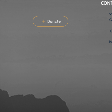
CON
9
C
Donate
(
h