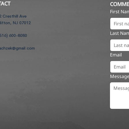
TACT
COMME
First N
2 Cresthill Ave
lifton, NJ 07012
Last Na
516) 600-8080
achzek@gmail.com
Email
Messag