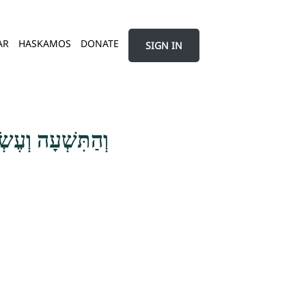
AR
HASKAMOS
DONATE
SIGN IN
ְׁלֹשִׁים, חֶשְׁבּוֹן