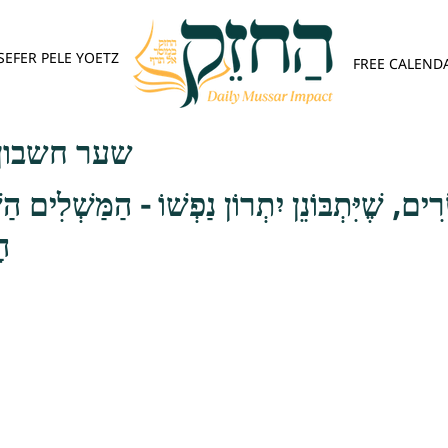
SEFER PELE YOETZ
FREE CALEND
פש - פרק ג
ִים, שֶׁיִּתְבּוֹנֵן יִתְרוֹן נַפְשׁוֹ - הַמַּשְׁלִים הַשּ
וֹ