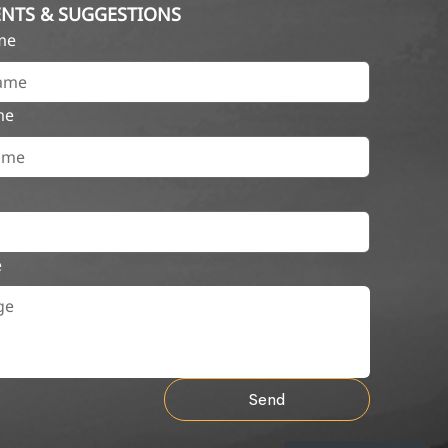
NTS & SUGGESTIONS
ame
me
e
Send