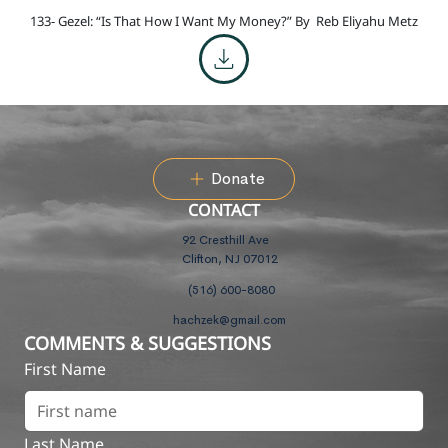
133- Gezel: “Is That How I Want My Money?” By
Reb Eliyahu Metz
Donate
CONTACT
92 Cresthill Ave
Clifton, NJ 07012
(516) 600-8080
hachzek@gmail.com
COMMENTS & SUGGESTIONS
First Name
Last Name