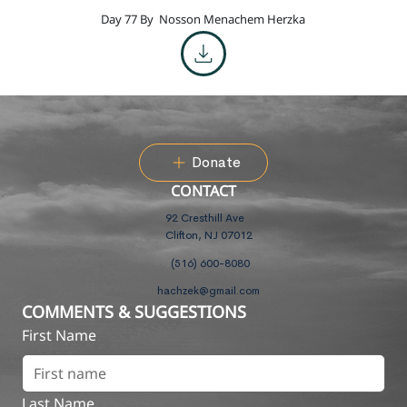
Day 77 By
Nosson Menachem Herzka
Donate
CONTACT
92 Cresthill Ave
Clifton, NJ 07012
(516) 600-8080
hachzek@gmail.com
COMMENTS & SUGGESTIONS
First Name
Last Name