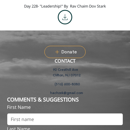
Day 228- "Leadership!" By
Rav Chaim Dov Stark
Donate
CONTACT
92 Cresthill Ave
Clifton, NJ 07012
(516) 600-8080
hachzek@gmail.com
COMMENTS & SUGGESTIONS
First Name
Last Name