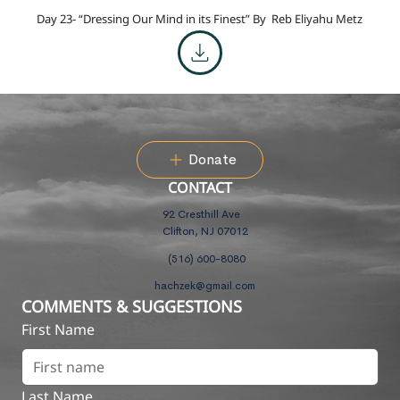
Day 23- “Dressing Our Mind in its Finest” By
Reb Eliyahu Metz
Donate
CONTACT
92 Cresthill Ave
Clifton, NJ 07012
(516) 600-8080
hachzek@gmail.com
COMMENTS & SUGGESTIONS
First Name
Last Name