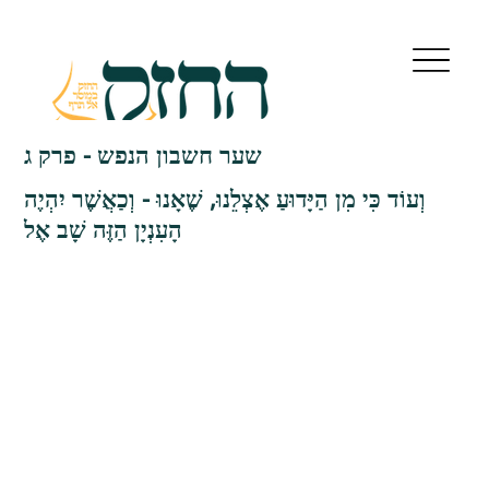
שער חשבון הנפש - פרק ג
וְעוֹד כִּי מִן הַיָּדוּעַ אֶצְלֵנוּ, שֶׁאָנוּ - וְכַאֲשֶׁר יִהְיֶה
הָעִנְיָן הַזֶּה שָׁב אֶל