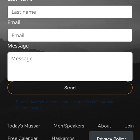
Email
Message
Send
© 2025 Hachzek. Hachzek.com is a project of the Mussar
Foundation INC
Today's Mussar
Men Speakers
About
Join
Free Calendar
Haskamos
Privacy Policy