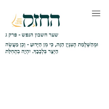
שער חשבון הנפש - פרק ג
וּמֵהַשְּׁלָמַת הָעִנְיָן הַזֶּה, כִּי מִן הַיָּדוּעַ - וְכֵן מַעֲשֵׂה
הַיֵּצֶר בִּלְבָבֶךָ. יִהְיֶה בִתְחִלַּת