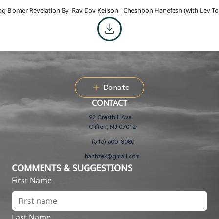
ag B'omer Revelation By
Rav Dov Keilson - Cheshbon Hanefesh (with Lev To
Donate
CONTACT
92 Cresthill Ave
Clifton, NJ 07012
(516) 600-8080
hachzek@gmail.com
COMMENTS & SUGGESTIONS
First Name
Last Name