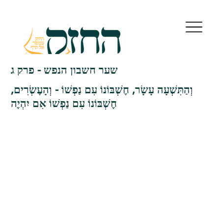
שער חשבון הנפש - פרק ג
וְהַתִּשְׁעָה עָשָׂר, חֶשְׁבּוֹנוֹ עִם נַפְשׁוֹ - וְהָעֶשְׂרִים,
חֶשְׁבּוֹנוֹ עִם נַפְשׁוֹ אִם יִהְיֶה