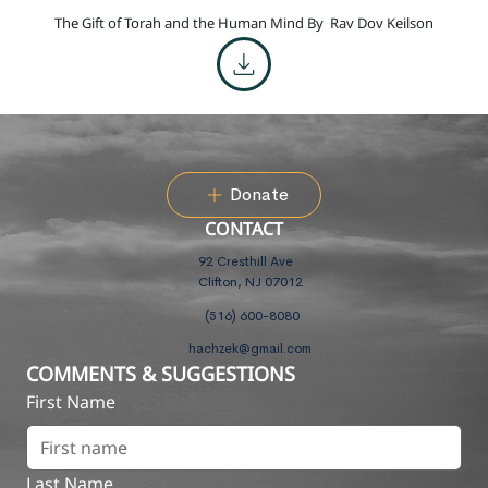
The Gift of Torah and the Human Mind By
Rav Dov Keilson
Donate
CONTACT
92 Cresthill Ave
Clifton, NJ 07012
(516) 600-8080
hachzek@gmail.com
COMMENTS & SUGGESTIONS
First Name
Last Name