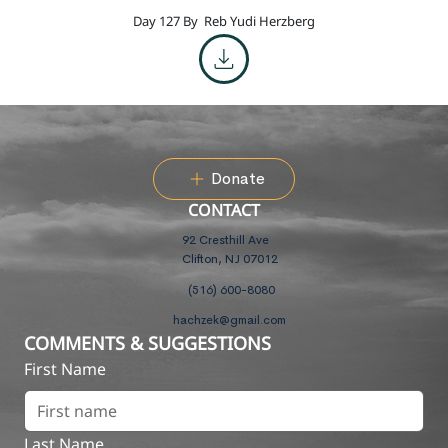
Day 127 By
Reb Yudi Herzberg
Donate
CONTACT
92 Cresthill Ave
Clifton, NJ 07012
(516) 600-8080
hachzek@gmail.com
COMMENTS & SUGGESTIONS
First Name
Last Name