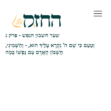
שער חשבון הנפש - פרק ג
וְטַעַם כִּי שֵׁם ה' נִקְרָא עָלֶיךָ הוּא, - וְהַשְּׁמִינִי,
חֶשְׁבּוֹן הָאָדָם עִם נַפְשׁוֹ בְּמַה