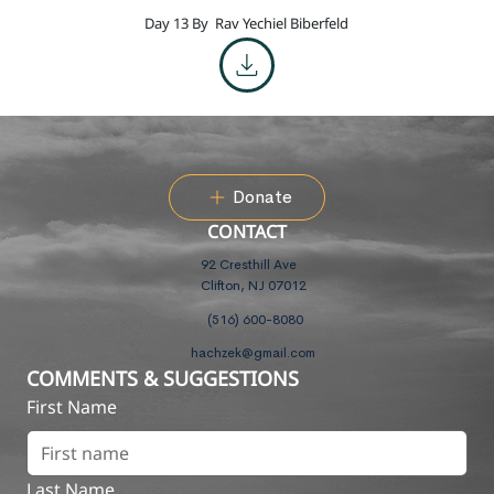
Day 13 By
Rav Yechiel Biberfeld
Donate
CONTACT
92 Cresthill Ave
Clifton, NJ 07012
(516) 600-8080
hachzek@gmail.com
COMMENTS & SUGGESTIONS
First Name
Last Name