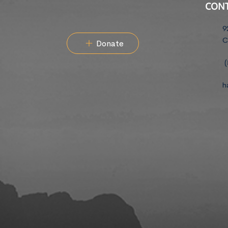
CON
9
C
Donate
(
h