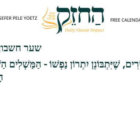
SEFER PELE YOETZ
FREE CALEND
שער חשבון 
רִים, שֶׁיִּתְבּוֹנֵן יִתְרוֹן נַפְשׁוֹ - הַמַּשְׁלִים הַש
הָ