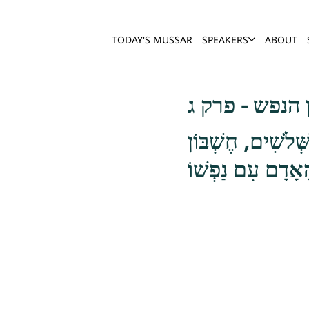
TODAY'S MUSSAR
SPEAKERS
ABOUT
הנפש - פרק ג
ְּׁלֹשִׁים, חֶשְׁבּוֹן
אָדָם עִם נַפְשׁוֹ