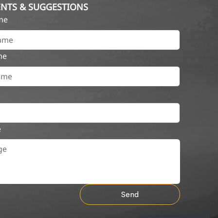
NTS & SUGGESTIONS
ame
me
e
Send