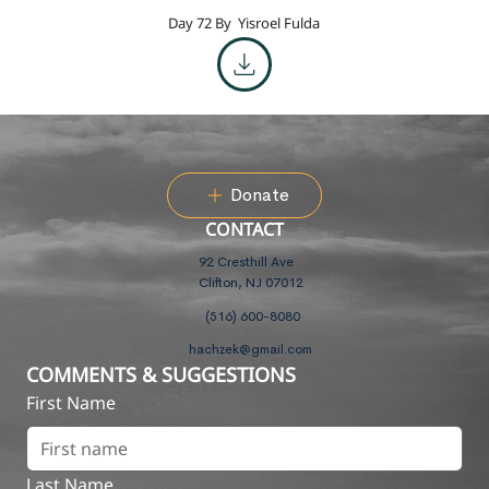
Day 72 By
Yisroel Fulda
Donate
CONTACT
92 Cresthill Ave
Clifton, NJ 07012
(516) 600-8080
hachzek@gmail.com
COMMENTS & SUGGESTIONS
First Name
Last Name