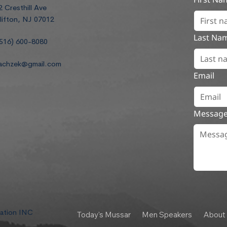
2 Cresthill Ave
lifton, NJ 07012
Last Na
516) 600-8080
achzek@gmail.com
Email
Messag
dation INC
Today's Mussar
Men Speakers
About