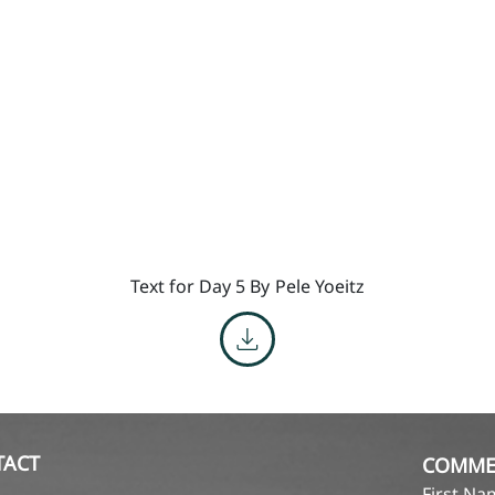
Text for Day 5 By
Pele Yoeitz
TACT
COMME
First N