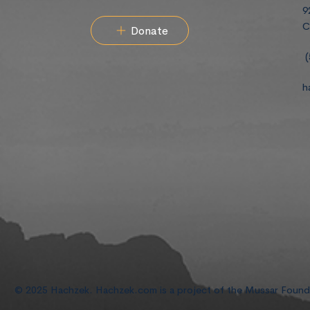
9
C
Donate
(
h
© 2025 Hachzek. Hachzek.com is a project of the Mussar Foun